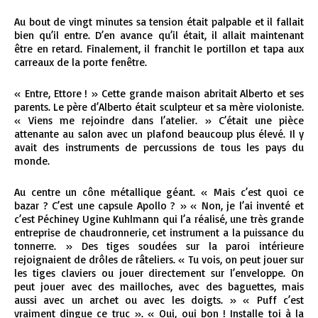
Au bout de vingt minutes sa tension était palpable et il fallait
bien qu’il entre. D’en avance qu’il était, il allait maintenant
être en retard. Finalement, il franchit le portillon et tapa aux
carreaux de la porte fenêtre.
« Entre, Ettore ! » Cette grande maison abritait Alberto et ses
parents. Le père d’Alberto était sculpteur et sa mère violoniste.
« Viens me rejoindre dans l’atelier. » C’était une pièce
attenante au salon avec un plafond beaucoup plus élevé. Il y
avait des instruments de percussions de tous les pays du
monde.
Au centre un cône métallique géant. « Mais c’est quoi ce
bazar ? C’est une capsule Apollo ? » « Non, je l’ai inventé et
c’est Péchiney Ugine Kuhlmann qui l’a réalisé, une très grande
entreprise de chaudronnerie, cet instrument a la puissance du
tonnerre. » Des tiges soudées sur la paroi intérieure
rejoignaient de drôles de râteliers. « Tu vois, on peut jouer sur
les tiges claviers ou jouer directement sur l’enveloppe. On
peut jouer avec des mailloches, avec des baguettes, mais
aussi avec un archet ou avec les doigts. » « Puff c’est
vraiment dingue ce truc ». « Oui, oui bon ! Installe toi à la