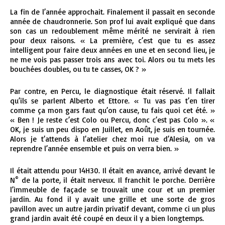
La fin de l’année approchait. Finalement il passait en seconde
année de chaudronnerie. Son prof lui avait expliqué que dans
son cas un redoublement même mérité ne servirait à rien
pour deux raisons. « La première, c’est que tu es assez
intelligent pour faire deux années en une et en second lieu, je
ne me vois pas passer trois ans avec toi. Alors ou tu mets les
bouchées doubles, ou tu te casses, OK ? »
Par contre, en Percu, le diagnostique était réservé. Il fallait
qu’ils se parlent Alberto et Ettore. « Tu vas pas t’en tirer
comme ça mon gars faut qu’on cause, tu fais quoi cet été. »
« Ben ! Je reste c’est Colo ou Percu, donc c’est pas Colo ». «
OK, je suis un peu dispo en Juillet, en Août, je suis en tournée.
Alors je t’attends à l’atelier chez moi rue d’Alesia, on va
reprendre l’année ensemble et puis on verra bien. »
Il était attendu pour 14H30. Il était en avance, arrivé devant le
N° de la porte, il était nerveux. Il franchit le porche. Derrière
l’immeuble de façade se trouvait une cour et un premier
jardin. Au fond il y avait une grille et une sorte de gros
pavillon avec un autre jardin privatif devant, comme ci un plus
grand jardin avait été coupé en deux il y a bien longtemps.