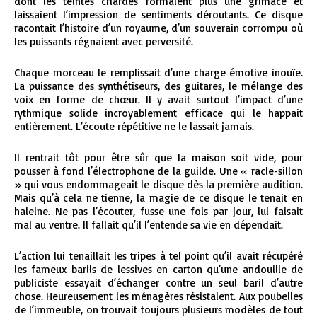
dont les teintes criardes formaient plus une grimace et
laissaient l’impression de sentiments déroutants. Ce disque
racontait l’histoire d’un royaume, d’un souverain corrompu où
les puissants régnaient avec perversité.
Chaque morceau le remplissait d’une charge émotive inouïe.
La puissance des synthétiseurs, des guitares, le mélange des
voix en forme de chœur. Il y avait surtout l’impact d’une
rythmique solide incroyablement efficace qui le happait
entièrement. L’écoute répétitive ne le lassait jamais.
Il rentrait tôt pour être sûr que la maison soit vide, pour
pousser à fond l’électrophone de la guilde. Une « racle-sillon
» qui vous endommageait le disque dès la première audition.
Mais qu’à cela ne tienne, la magie de ce disque le tenait en
haleine. Ne pas l’écouter, fusse une fois par jour, lui faisait
mal au ventre. Il fallait qu’il l’entende sa vie en dépendait.
L’action lui tenaillait les tripes à tel point qu’il avait récupéré
les fameux barils de lessives en carton qu’une andouille de
publiciste essayait d’échanger contre un seul baril d’autre
chose. Heureusement les ménagères résistaient. Aux poubelles
de l’immeuble, on trouvait toujours plusieurs modèles de tout