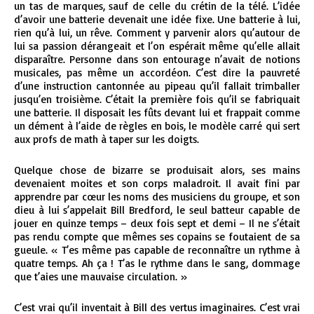
un tas de marques, sauf de celle du crétin de la télé. L’idée
d’avoir une batterie devenait une idée fixe. Une batterie à lui,
rien qu’à lui, un rêve. Comment y parvenir alors qu’autour de
lui sa passion dérangeait et l’on espérait même qu’elle allait
disparaître. Personne dans son entourage n’avait de notions
musicales, pas même un accordéon. C’est dire la pauvreté
d’une instruction cantonnée au pipeau qu’il fallait trimballer
jusqu’en troisième. C’était la première fois qu’il se fabriquait
une batterie. Il disposait les fûts devant lui et frappait comme
un dément à l’aide de règles en bois, le modèle carré qui sert
aux profs de math à taper sur les doigts.
Quelque chose de bizarre se produisait alors, ses mains
devenaient moites et son corps maladroit. Il avait fini par
apprendre par cœur les noms des musiciens du groupe, et son
dieu à lui s’appelait Bill Bredford, le seul batteur capable de
jouer en quinze temps – deux fois sept et demi – Il ne s’était
pas rendu compte que mêmes ses copains se foutaient de sa
gueule. « T’es même pas capable de reconnaître un rythme à
quatre temps. Ah ça ! T’as le rythme dans le sang, dommage
que t’aies une mauvaise circulation. »
C’est vrai qu’il inventait à Bill des vertus imaginaires. C’est vrai