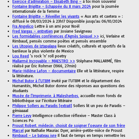
Exercice d'admiration – Elisabeth Bing –
à toi mon souvenir
Fontaine Brigitte – Echappée du 8 mars 2024
pour la journée
internationale de la femme
Fontaine Brigitte – Réveiller les vivants
« Aux arts et caetera » :
diffusé le 08/03/2024 à 23h17 Disponible jusqu’au 06/10/2024
Fra Angelico
Lettre à un ami pour Noël
Fred Vargas – entretien
par Josiane Savigneau
Les formidables conférences d'Agnès Spiquel >>
ici, Verlaine et
Rimbaud, pensés comme poètes et pensés ensemble
Les Utopies de Iztapalapa
lieux créatifs, culturels et sportifs de la
banlieue la plus violente de Mexico
Lou Reed
‘s rock ‘n’ roll poetry
Mallarmé Incroyable – MAESTRO >>
Stéphane MALLARMÉ, film
réalisé par Éric Rohmer (1966, 27min)
Marie-Hélène Lafon – documentaire
Elle vit la littérature, respire
la littérature.
Michel Butor à l'UTBM
invité par l’UTBM et le département des
Humanités, Michel Butor donne des réponses aux questions des
étudiants
Musée de l'Imprimerie, à Malesherbes,
accueille mon fonds de
bibliothèque sur l’écriture littéraire
Philippe Sollers au Paradis [extrait]
Sollers lit un peu de Paradis –
géniaaaal
Pierre Levy
Intelligence collective réflexive – Master Class à
Sciences Po
Proust Robert, médecin, choisit de soigner l'oeuvre de son frère
Marcel
par Nathalie Mauriac Dyer, arrière-petite-nièce de Proust
Rimbaud – Le bateau ivre
Il faut de temps en temps remettre les