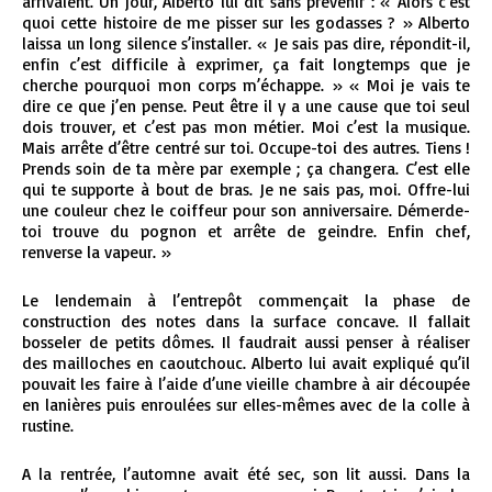
arrivaient. Un jour, Alberto lui dit sans prévenir : « Alors c’est
quoi cette histoire de me pisser sur les godasses ? » Alberto
laissa un long silence s’installer. « Je sais pas dire, répondit-il,
enfin c’est difficile à exprimer, ça fait longtemps que je
cherche pourquoi mon corps m’échappe. » « Moi je vais te
dire ce que j’en pense. Peut être il y a une cause que toi seul
dois trouver, et c’est pas mon métier. Moi c’est la musique.
Mais arrête d’être centré sur toi. Occupe-toi des autres. Tiens !
Prends soin de ta mère par exemple ; ça changera. C’est elle
qui te supporte à bout de bras. Je ne sais pas, moi. Offre-lui
une couleur chez le coiffeur pour son anniversaire. Démerde-
toi trouve du pognon et arrête de geindre. Enfin chef,
renverse la vapeur. »
Le lendemain à l’entrepôt commençait la phase de
construction des notes dans la surface concave. Il fallait
bosseler de petits dômes. Il faudrait aussi penser à réaliser
des mailloches en caoutchouc. Alberto lui avait expliqué qu’il
pouvait les faire à l’aide d’une vieille chambre à air découpée
en lanières puis enroulées sur elles-mêmes avec de la colle à
rustine.
A la rentrée, l’automne avait été sec, son lit aussi. Dans la