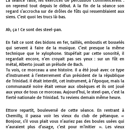
La séance faite, les exercices de percussion commencèrent :
on reprend tout depuis le début. A la fin de la séance son
regard s’accrocha sur de drôles de fûts qui ressemblaient aux
siens. C’est quoi les trucs là-bas.
Ah, ça ! Ce sont des steel-pan.
En fait ce sont des bidons en fer, taillés, emboutis et bosselés
qui servent à faire de la musique. C’est presque la même
technique que le xylophone. Stupéfait par cette sonorité, il
regardait encore, n’en croyait pas ses yeux : sur un fût en
métal, Alberto jouait un prélude de Bach.
Tu vois, ce morceau a une histoire. Il a été joué avec ce type
d’instrument à l’enterrement d’un président de la république
de Trinidad. Il était interdit, cet instrument, à l’époque, mais la
communauté noire était venue aux obsèques et ils ont joué
aux yeux de tous ce morceau. Aujourd’hui, le steel-pan, c’est la
fierté nationale de Trinidad. Tu reviens demain même heure.
Ettore repartit, bouleversé de cette séance. En rentrant à
Chemilly, il passa voir les vieux du club de pétanque. «
Bonjour, s’il vous plait vous n’auriez pas des boules usées qui
n’auraient plus d’usage, c’est pour m’initier ». Les vieux