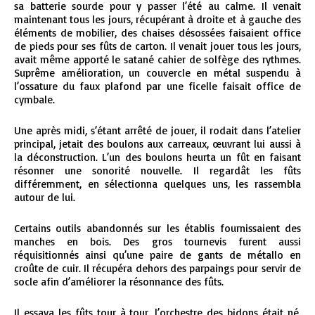
sa batterie sourde pour y passer l’été au calme. Il venait
maintenant tous les jours, récupérant à droite et à gauche des
éléments de mobilier, des chaises désossées faisaient office
de pieds pour ses fûts de carton. Il venait jouer tous les jours,
avait même apporté le satané cahier de solfège des rythmes.
Suprême amélioration, un couvercle en métal suspendu à
l’ossature du faux plafond par une ficelle faisait office de
cymbale.
Une après midi, s’étant arrêté de jouer, il rodait dans l’atelier
principal, jetait des boulons aux carreaux, œuvrant lui aussi à
la déconstruction. L’un des boulons heurta un fût en faisant
résonner une sonorité nouvelle. Il regardât les fûts
différemment, en sélectionna quelques uns, les rassembla
autour de lui.
Certains outils abandonnés sur les établis fournissaient des
manches en bois. Des gros tournevis furent aussi
réquisitionnés ainsi qu’une paire de gants de métallo en
croûte de cuir. Il récupéra dehors des parpaings pour servir de
socle afin d’améliorer la résonnance des fûts.
Il essaya les fûts tour à tour, l’orchestre des bidons était né,