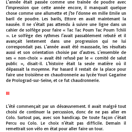
L’année était passée comme une trainée de poudre avec
l’impression que cette année encore, il manquait quelque
chose comme une allumette et j’te l’donne en mille Emile un
baril de poudre. Les barils, Ettore en avait maintenant la
nausée. Il ne s’était pas attendu à suivre une ligne dans un
cahier de solfège pour faire « Tac Tac Poum Tac Poum Tchiii
». Le solfège des rythmes l’avait passablement rebuté et il
avançait lentement dans une progression qui ne lui
correspondait pas. L’année avait été maussade, les résultats
aussi et son orientation choisie par d’autres. L’ensemble de
ses « non-choix » avait été refusé par le « comité de salut
public », disait-il. L’histoire était la seule matière où il
dépassait la moyenne. Par hasard il restait de la place pour
faire une troisième en chaudronnerie au lycée Youri Gagarine
de Prolograd-sur-Seine, et ce fut chaudronnerie.
III
L’été commençait par un désœuvrement. Il avait malgré tout
choisi de continuer la percussion, donc de ne pas aller en
Colo. Surtout pas, avec son handicap. De toute façon c’était
Percu ou Colo. Le choix n’était pas difficile. Demain il
remettrait son vélo en état pour aller faire un tour.