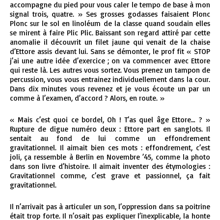
accompagne du pied pour vous caler le tempo de base à mon
signal trois, quatre. » Ses grosses godasses faisaient Plonc
Plonc sur le sol en linoléum de la classe quand soudain elles
se mirent à faire Plic Plic. Baissant son regard attiré par cette
anomalie il découvrit un filet jaune qui venait de la chaise
d’Ettore assis devant lui. Sans se démonter, le prof fit « STOP
j’ai une autre idée d’exercice ; on va commencer avec Ettore
qui reste là. Les autres vous sortez. Vous prenez un tampon de
percussion, vous vous entrainez individuellement dans la cour.
Dans dix minutes vous revenez et je vous écoute un par un
comme à l’examen, d’accord ? Alors, en route. »
« Mais c’est quoi ce bordel, Oh ! T’as quel âge Ettore… ? »
Rupture de digue numéro deux : Ettore part en sanglots. Il
sentait au fond de lui comme un effondrement
gravitationnel. Il aimait bien ces mots : effondrement, c’est
joli, ça ressemble à Berlin en Novembre ’45, comme la photo
dans son livre d’histoire. Il aimait inventer des étymologies :
Gravitationnel comme, c’est grave et passionnel, ça fait
gravitationnel.
Il n’arrivait pas à articuler un son, l’oppression dans sa poitrine
était trop forte. Il n’osait pas expliquer l’inexplicable, la honte