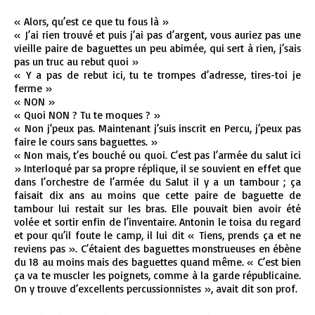
« Alors, qu’est ce que tu fous là »
« J’ai rien trouvé et puis j’ai pas d’argent, vous auriez pas une
vieille paire de baguettes un peu abimée, qui sert à rien, j’sais
pas un truc au rebut quoi »
« Y a pas de rebut ici, tu te trompes d’adresse, tires-toi je
ferme »
« NON »
« Quoi NON ? Tu te moques ? »
« Non j’peux pas. Maintenant j’suis inscrit en Percu, j’peux pas
faire le cours sans baguettes. »
« Non mais, t’es bouché ou quoi. C’est pas l’armée du salut ici
» Interloqué par sa propre réplique, il se souvient en effet que
dans l’orchestre de l’armée du Salut il y a un tambour ; ça
faisait dix ans au moins que cette paire de baguette de
tambour lui restait sur les bras. Elle pouvait bien avoir été
volée et sortir enfin de l’inventaire. Antonin le toisa du regard
et pour qu’il foute le camp, il lui dit « Tiens, prends ça et ne
reviens pas ». C’étaient des baguettes monstrueuses en ébène
du 18 au moins mais des baguettes quand même. « C’est bien
ça va te muscler les poignets, comme à la garde républicaine.
On y trouve d’excellents percussionnistes », avait dit son prof.