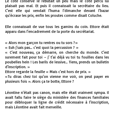
Le côté conserve le rebutait un peu mais le côté percu lui
plaisait pas mal. Et puis il connaissait la secrétaire du lieu.
C’est elle qui vendait l’huma l’dimanche devant l’bazar
qu’écrase les prix, enfin les proutes comme disait Coluche.
Elle connaissait de vue tous les gamins du coin. Ettore était
apparu dans l’encadrement de la porte du secrétariat.
« Alors mon garçon tu rentres ou tu sors ?»
« Euh j’sais pas… c’est quoi la percussion ? »
« C’est nouveau, ça démarre, on cherche du monde. C’est
surement fait pour toi – j’ t’ai déjà vu toi tu fouilles dans les
poubelles hein ! Les barils de lessive… Tiens, prends un bulletin
d’inscription. »
Ettore regarde la feuille « Mais c’est hors de prix. »
«Tu diras chez toi qu’on vienne me voir, on peut payer en
plusieurs fois ». Alors ça te botte, Ettore ?
Léontine n’était pas canon, mais elle était vraiment sympa. Il
avait fallu faire le siège du ministère des finances familiales
pour débloquer la ligne de crédit nécessaire à l’inscription,
mais Léontine avait fait merveille.