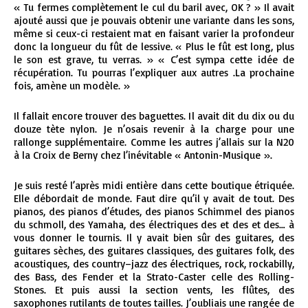
« Tu fermes complètement le cul du baril avec, OK ? » Il avait
ajouté aussi que je pouvais obtenir une variante dans les sons,
même si ceux-ci restaient mat en faisant varier la profondeur
donc la longueur du fût de lessive. « Plus le fût est long, plus
le son est grave, tu verras. » « C’est sympa cette idée de
récupération. Tu pourras l’expliquer aux autres .La prochaine
fois, amène un modèle. »
Il fallait encore trouver des baguettes. Il avait dit du dix ou du
douze tète nylon. Je n’osais revenir à la charge pour une
rallonge supplémentaire. Comme les autres j’allais sur la N20
à la Croix de Berny chez l’inévitable « Antonin-Musique ».
Je suis resté l’après midi entière dans cette boutique étriquée.
Elle débordait de monde. Faut dire qu’il y avait de tout. Des
pianos, des pianos d’études, des pianos Schimmel des pianos
du schmoll, des Yamaha, des électriques des et des et des… à
vous donner le tournis. Il y avait bien sûr des guitares, des
guitares sèches, des guitares classiques, des guitares folk, des
acoustiques, des country–jazz des électriques, rock, rockabilly,
des Bass, des Fender et la Strato-Caster celle des Rolling-
Stones. Et puis aussi la section vents, les flûtes, des
saxophones rutilants de toutes tailles. J’oubliais une rangée de