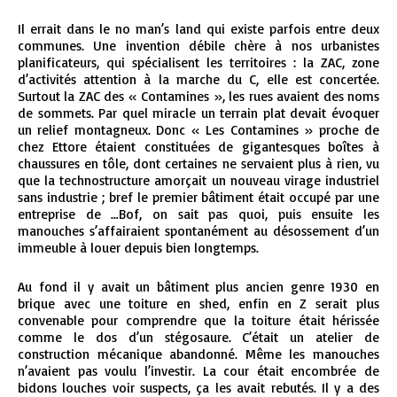
Il errait dans le no man’s land qui existe parfois entre deux
communes. Une invention débile chère à nos urbanistes
planificateurs, qui spécialisent les territoires : la ZAC, zone
d’activités attention à la marche du C, elle est concertée.
Surtout la ZAC des « Contamines », les rues avaient des noms
de sommets. Par quel miracle un terrain plat devait évoquer
un relief montagneux. Donc « Les Contamines » proche de
chez Ettore étaient constituées de gigantesques boîtes à
chaussures en tôle, dont certaines ne servaient plus à rien, vu
que la technostructure amorçait un nouveau virage industriel
sans industrie ; bref le premier bâtiment était occupé par une
entreprise de …Bof, on sait pas quoi, puis ensuite les
manouches s’affairaient spontanément au désossement d’un
immeuble à louer depuis bien longtemps.
Au fond il y avait un bâtiment plus ancien genre 1930 en
brique avec une toiture en shed, enfin en Z serait plus
convenable pour comprendre que la toiture était hérissée
comme le dos d’un stégosaure. C’était un atelier de
construction mécanique abandonné. Même les manouches
n’avaient pas voulu l’investir. La cour était encombrée de
bidons louches voir suspects, ça les avait rebutés. Il y a des