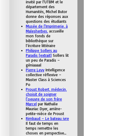
invité par l’UTBM et le
département des
Humanités, Michel Butor
donne des réponses aux
questions des étudiants
Musée de l'Imprimerie, à
Malesherbes,
accueille
mon fonds de
bibliothèque sur
l’écriture littéraire
Philippe Sollers au
Paradis [extrait]
Sollers lit
un peu de Paradis –
géniaaaal
Pierre Levy
Intelligence
collective réflexive –
Master Class à Sciences
Po
Proust Robert, médecin,
choisit de soigner
l'oeuvre de son frère
Marcel
par Nathalie
Mauriac Dyer, arrière-
petite-nièce de Proust
Rimbaud – Le bateau ivre
Il faut de temps en
temps remettre les
choses en perspective…