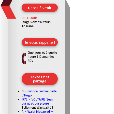
Dates à venir
08-13 août
Stage Voix d’auteurs,
Toscane
Je vous rappelle !
Quel jour et à quelle
heure ? Demandez
RDV
Textes.net
partage
0 – Fabrice Luchini parle
d'Hugo
1772 – VOLTAIRE "Jean
qui rit et qui pleure"
Tellement d’actualité !
A – Wajdi Mouawad –