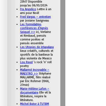
23h17 Disponible
jusqu’au 06/10/2024
Fra Angelico
Lettre à un
ami pour Noël
Fred Vargas – entretien
par Josiane Savigneau
Les formidables
conférences d'Agnès
Spiquel >>
ici, Verlaine
et Rimbaud, pensés
comme poètes et
pensés ensemble
Les Utopies de Iztapalapa
lieux créatifs, culturels et
sportifs de la banlieue la
plus violente de Mexico
Lou Reed
‘s rock ‘n’ roll
poetry
Mallarmé Incroyable –
MAESTRO >>
Stéphane
MALLARMÉ, film réalisé
par Éric Rohmer (1966,
27min)
Marie-Hélène Lafon –
documentaire
Elle vit la
littérature, respire la
littérature.
Michel Butor à l'UTBM