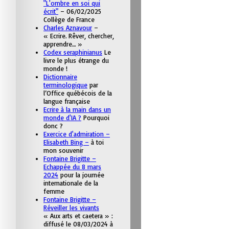
"L'ombre en soi qui
écrit"
– 06/02/2025
Collège de France
Charles Aznavour
–
« Ecrire. Rêver, chercher,
apprendre… »
Codex seraphinianus
Le
livre le plus étrange du
monde !
Dictionnaire
terminologique
par
l’Office québécois de la
langue française
Ecrire à la main dans un
monde d'IA ?
Pourquoi
donc ?
Exercice d'admiration –
Elisabeth Bing –
à toi
mon souvenir
Fontaine Brigitte –
Echappée du 8 mars
2024
pour la journée
internationale de la
femme
Fontaine Brigitte –
Réveiller les vivants
« Aux arts et caetera » :
diffusé le 08/03/2024 à