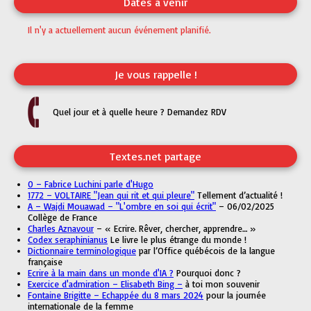
Dates à venir
Il n'y a actuellement aucun événement planifié.
Je vous rappelle !
Quel jour et à quelle heure ? Demandez RDV
Textes.net partage
0 – Fabrice Luchini parle d'Hugo
1772 – VOLTAIRE "Jean qui rit et qui pleure"
Tellement d’actualité !
A – Wajdi Mouawad – "L'ombre en soi qui écrit"
– 06/02/2025
Collège de France
Charles Aznavour
– « Ecrire. Rêver, chercher, apprendre… »
Codex seraphinianus
Le livre le plus étrange du monde !
Dictionnaire terminologique
par l’Office québécois de la langue
française
Ecrire à la main dans un monde d'IA ?
Pourquoi donc ?
Exercice d'admiration – Elisabeth Bing –
à toi mon souvenir
Fontaine Brigitte – Echappée du 8 mars 2024
pour la journée
internationale de la femme