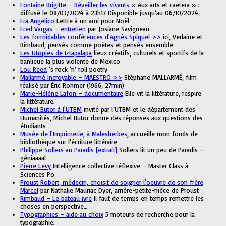
Fontaine Brigitte – Réveiller les vivants
« Aux arts et caetera » :
diffusé le 08/03/2024 à 23h17 Disponible jusqu’au 06/10/2024
Fra Angelico
Lettre à un ami pour Noël
Fred Vargas – entretien
par Josiane Savigneau
Les formidables conférences d'Agnès Spiquel >>
ici, Verlaine et
Rimbaud, pensés comme poètes et pensés ensemble
Les Utopies de Iztapalapa
lieux créatifs, culturels et sportifs de la
banlieue la plus violente de Mexico
Lou Reed
‘s rock ‘n’ roll poetry
Mallarmé Incroyable – MAESTRO >>
Stéphane MALLARMÉ, film
réalisé par Éric Rohmer (1966, 27min)
Marie-Hélène Lafon – documentaire
Elle vit la littérature, respire
la littérature.
Michel Butor à l'UTBM
invité par l’UTBM et le département des
Humanités, Michel Butor donne des réponses aux questions des
étudiants
Musée de l'Imprimerie, à Malesherbes,
accueille mon fonds de
bibliothèque sur l’écriture littéraire
Philippe Sollers au Paradis [extrait]
Sollers lit un peu de Paradis –
géniaaaal
Pierre Levy
Intelligence collective réflexive – Master Class à
Sciences Po
Proust Robert, médecin, choisit de soigner l'oeuvre de son frère
Marcel
par Nathalie Mauriac Dyer, arrière-petite-nièce de Proust
Rimbaud – Le bateau ivre
Il faut de temps en temps remettre les
choses en perspective…
Typographies – aide au choix
5 moteurs de recherche pour la
typographie.