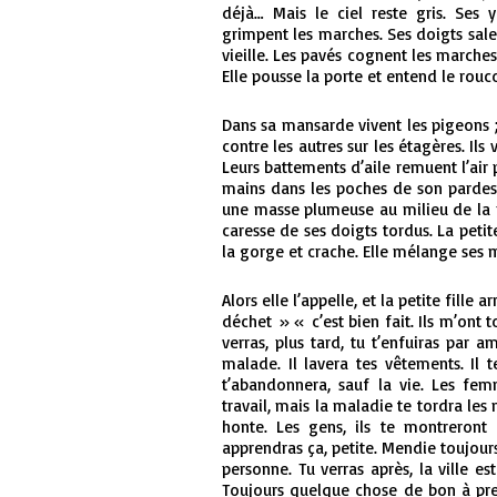
déjà… Mais le ciel reste gris. Ses y
grimpent les marches. Ses doigts sales
vieille. Les pavés cognent les marches, 
Elle pousse la porte et entend le rou
Dans sa mansarde vivent les pigeons ; l
contre les autres sur les étagères. Ils
Leurs battements d’aile remuent l’air p
mains dans les poches de son pardes
une masse plumeuse au milieu de la pi
caresse de ses doigts tordus. La petit
la gorge et crache. Elle mélange ses m
Alors elle l’appelle, et la petite fille
déchet » « c’est bien fait. Ils m’ont
verras, plus tard, tu t’enfuiras par a
malade. Il lavera tes vêtements. Il t
t’abandonnera, sauf la vie. Les fem
travail, mais la maladie te tordra le
honte. Les gens, ils te montreront
apprendras ça, petite. Mendie toujours
personne. Tu verras après, la ville es
Toujours quelque chose de bon à prend