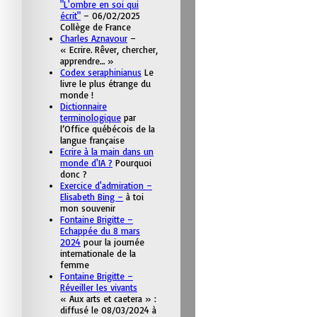
"L'ombre en soi qui
écrit"
– 06/02/2025
Collège de France
Charles Aznavour
–
« Ecrire. Rêver, chercher,
apprendre… »
Codex seraphinianus
Le
livre le plus étrange du
monde !
Dictionnaire
terminologique
par
l’Office québécois de la
langue française
Ecrire à la main dans un
monde d'IA ?
Pourquoi
donc ?
Exercice d'admiration –
Elisabeth Bing –
à toi
mon souvenir
Fontaine Brigitte –
Echappée du 8 mars
2024
pour la journée
internationale de la
femme
Fontaine Brigitte –
Réveiller les vivants
« Aux arts et caetera » :
diffusé le 08/03/2024 à