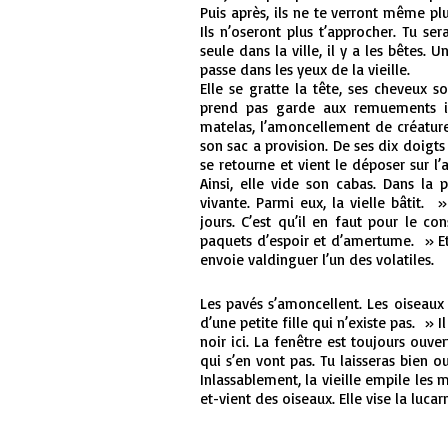
Puis après, ils ne te verront même plus
Ils n’oseront plus t’approcher. Tu se
seule dans la ville, il y a les bêtes
passe dans les yeux de la vieille.
Elle se gratte la tête, ses cheveux 
prend pas garde aux remuements in
matelas, l’amoncellement de créatures 
son sac a provision. De ses dix doigts 
se retourne et vient le déposer sur l
Ainsi, elle vide son cabas. Dans la
vivante. Parmi eux, la vielle bâtit. »
jours. C’est qu’il en faut pour le co
paquets d’espoir et d’amertume. » Et e
envoie valdinguer l’un des volatiles.
Les pavés s’amoncellent. Les oiseaux 
d’une petite fille qui n’existe pas. » I
noir ici. La fenêtre est toujours ouver
qui s’en vont pas. Tu laisseras bien o
Inlassablement, la vieille empile les m
et-vient des oiseaux. Elle vise la lucarne