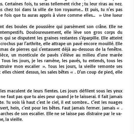
. Certaines fois, tu seras tellement riche ; tu leur riras au nez.
ras chez toi dans la ville de ton royaume… Et puis, tu n’es pas
. Une fois que tu auras appris à vivre comme elles… » Une lueur
sont des boules de poussière qui parsèment son crâne. Elle ne
tempestifs. Douloureusement, elle lève son gros corps du
qui se disputent les graines restantes s’éparpille. Elle atteint
crochus par l’arthrite, elle attrape un pavé encore mouillé. Elle
’amas de pierres qui s’entassent déjà au-dessous de la fenêtre.
 pièce, un monticule de pavés s’élève au milieu d’une marée
 Tous les jours, je les ramène, les pavés, tu entends, tous les
nstruire mon escalier ». Tous les jours, la vieille remonte ses
lles chient dessus, les sales bêtes « . D’un coup de pied, elle
les maculent de leurs fientes. Les jours défilent sous les yeux
l ne faut pas que tu aies peur quand je te laisserai. Il fait jamais
te. Tu vois là haut c’est le ciel, il est sombre… C’est les nuages
uvert, hein, c’est pour les bêtes. Faut jamais fermer. Jamais « .
arches de son escalier. Elle ne se laisse pas distraire par le va-
, la vieille.