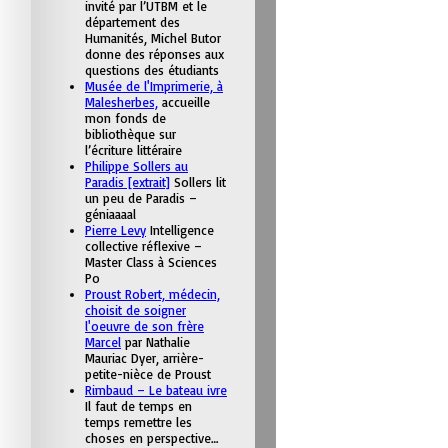
invité par l’UTBM et le
département des
Humanités, Michel Butor
donne des réponses aux
questions des étudiants
Musée de l'Imprimerie, à
Malesherbes,
accueille
mon fonds de
bibliothèque sur
l’écriture littéraire
Philippe Sollers au
Paradis [extrait]
Sollers lit
un peu de Paradis –
géniaaaal
Pierre Levy
Intelligence
collective réflexive –
Master Class à Sciences
Po
Proust Robert, médecin,
choisit de soigner
l'oeuvre de son frère
Marcel
par Nathalie
Mauriac Dyer, arrière-
petite-nièce de Proust
Rimbaud – Le bateau ivre
Il faut de temps en
temps remettre les
choses en perspective…