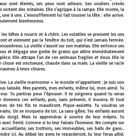
eux sont éteints, ses yeux sont ailleurs. Ses souliers crevés
 sortent des mitaines. Elle s’agrippe à la rampe. Elle monte, la
une à une. L’essoufflement lui fait tourner la tête : elle arrive.
coulement bienheureux.
es bêtes à nourrir et à chérir. Les volatiles se pressent les uns
 vont et viennent par la fenêtre du toit, qui n’est jamais fermée.
oussiéreux. La vieille s’assoit sur son matelas. Elle enfonce ses
sus et dégage une gerbe de grains qui attire immédiatement
èce. Elle attrape l’un de ces animaux fragiles et doux. Elle le
e chose est onctueuse, chaude dans sa main. La vieille se racle
iasmes à leurs chiures.
 arrive. La vieille marmonne « le monde m’appartient : je suis son
 tous laissée. Mes parents, mes enfants, même lui, mon aimé. Tu
mour. Tu partiras pour l’épouser. Il te soignera quand tu seras
e donnera ces enfants, puis, sans prévenir, il mourra. Et tout
mes de tes fils te maudiront. Pique-assiette. Tu voudras un
s mains. On se moquera de toi. La sans-gêne. Tes enfants auront
 du doigt. Mais tu apprendras à sourire de leur mépris. Tu
 avec fierté. Comme si tu leur faisais l’honneur. Ne compte sur
t accueillante, ses trottoirs, ses immeubles, ses halls de gare…
re ici. Au début les gens te regarderont, tu leur feras pitié.