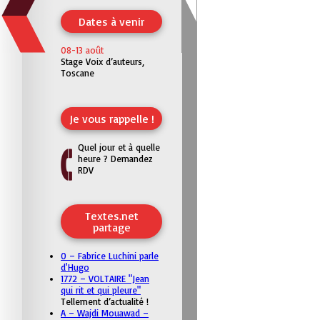
Dates à venir
08-13 août
Stage Voix d’auteurs,
Toscane
Je vous rappelle !
Quel jour et à quelle
heure ? Demandez
RDV
Textes.net
partage
0 – Fabrice Luchini parle
d'Hugo
1772 – VOLTAIRE "Jean
qui rit et qui pleure"
Tellement d’actualité !
A – Wajdi Mouawad –