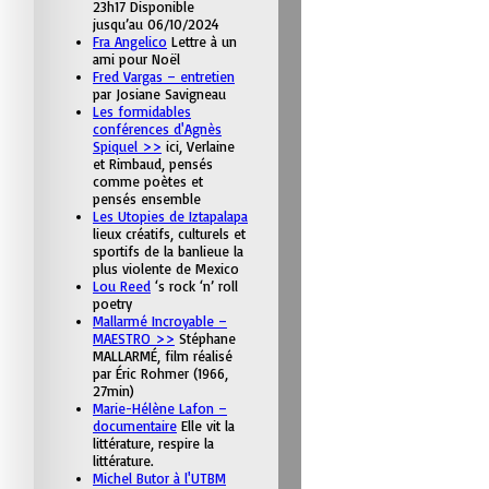
23h17 Disponible
jusqu’au 06/10/2024
Fra Angelico
Lettre à un
ami pour Noël
Fred Vargas – entretien
par Josiane Savigneau
Les formidables
conférences d'Agnès
Spiquel >>
ici, Verlaine
et Rimbaud, pensés
comme poètes et
pensés ensemble
Les Utopies de Iztapalapa
lieux créatifs, culturels et
sportifs de la banlieue la
plus violente de Mexico
Lou Reed
‘s rock ‘n’ roll
poetry
Mallarmé Incroyable –
MAESTRO >>
Stéphane
MALLARMÉ, film réalisé
par Éric Rohmer (1966,
27min)
Marie-Hélène Lafon –
documentaire
Elle vit la
littérature, respire la
littérature.
Michel Butor à l'UTBM