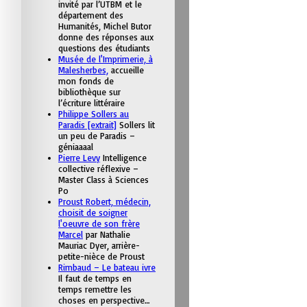
invité par l’UTBM et le
département des
Humanités, Michel Butor
donne des réponses aux
questions des étudiants
Musée de l'Imprimerie, à
Malesherbes,
accueille
mon fonds de
bibliothèque sur
l’écriture littéraire
Philippe Sollers au
Paradis [extrait]
Sollers lit
un peu de Paradis –
géniaaaal
Pierre Levy
Intelligence
collective réflexive –
Master Class à Sciences
Po
Proust Robert, médecin,
choisit de soigner
l'oeuvre de son frère
Marcel
par Nathalie
Mauriac Dyer, arrière-
petite-nièce de Proust
Rimbaud – Le bateau ivre
Il faut de temps en
temps remettre les
choses en perspective…