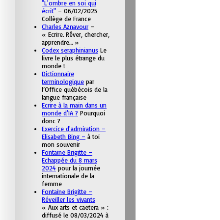
"L'ombre en soi qui
écrit"
– 06/02/2025
Collège de France
Charles Aznavour
–
« Ecrire. Rêver, chercher,
apprendre… »
Codex seraphinianus
Le
livre le plus étrange du
monde !
Dictionnaire
terminologique
par
l’Office québécois de la
langue française
Ecrire à la main dans un
monde d'IA ?
Pourquoi
donc ?
Exercice d'admiration –
Elisabeth Bing –
à toi
mon souvenir
Fontaine Brigitte –
Echappée du 8 mars
2024
pour la journée
internationale de la
femme
Fontaine Brigitte –
Réveiller les vivants
« Aux arts et caetera » :
diffusé le 08/03/2024 à