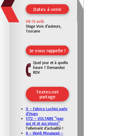
Dates à venir
08-13 août
Stage Voix d’auteurs,
Toscane
Je vous rappelle !
Quel jour et à quelle
heure ? Demandez
RDV
Textes.net
partage
0 – Fabrice Luchini parle
d'Hugo
1772 – VOLTAIRE "Jean
qui rit et qui pleure"
Tellement d’actualité !
A – Wajdi Mouawad –