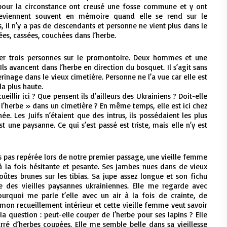
 pour la circonstance ont creusé une fosse commune et y ont
 reviennent souvent en mémoire quand elle se rend sur le
, il n’y a pas de descendants et personne ne vient plus dans le
es, cassées, couchées dans l’herbe.
river trois personnes sur le promontoire. Deux hommes et une
Ils avancent dans l’herbe en direction du bosquet. Il s’agit sans
rinage dans le vieux cimetière. Personne ne l’a vue car elle est
la plus haute.
illir ici ? Que pensent ils d’ailleurs des Ukrainiens ? Doit-elle
 l’herbe » dans un cimetière ? En même temps, elle est ici chez
née. Les Juifs n’étaient que des intrus, ils possédaient les plus
st une paysanne. Ce qui s’est passé est triste, mais elle n’y est
ns pas repérée lors de notre premier passage, une vieille femme
 la fois hésitante et pesante. Ses jambes nues dans de vieux
ûtes brunes sur les tibias. Sa jupe assez longue et son fichu
ue des vieilles paysannes ukrainiennes. Elle me regarde avec
ourquoi me parle t’elle avec un air à la fois de crainte, de
 mon recueillement intérieur et cette vieille femme veut savoir
a question : peut-elle couper de l’herbe pour ses lapins ? Elle
urré d’herbes coupées. Elle me semble belle dans sa vieillesse