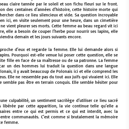
eau claire tannée par le soleil et son fichu fleuri sur le front.
ion des centaines d’années d’histoire, cette histoire morte qui
chercher dans ce lieu silencieux et vide. Sa question incroyable
ien ici, en visite seulement pour une heure, dans un cimetière
ne vient pleurer ses morts. Cette femme au beau regard vit ici
re, elle a besoin de couper l’herbe pour nourrir ses lapins, elle
eviendra demain et les jours suivants encore.
approche d’eux et regarde la femme. Elle lui demande alors si
apins. Pourquoi est-elle venue lui poser cette question, elle se
ite fille en face de sa maîtresse ou de sa patronne. La femme
 car un des hommes lui traduit la question dans une langue
onais, il y avait beaucoup de Polonais ici et elle comprend les
s. Elle ne ressemble pas du tout aux juifs qui vivaient ici. Elle
ne semble pas être en terrain conquis. Elle semble hésiter pour
 une culpabilité, un sentiment sacrilège d’utiliser ce lieu sacré
 libérée par cette apparition, la vie continue telle qu’elle a
saires entre ce qui est permis et ce qui est interdit, avec la
 entre communautés. C’est comme si brutalement la mémoire
ette femme.