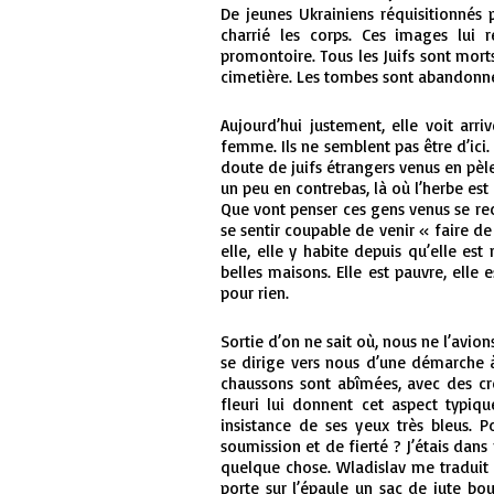
De jeunes Ukrainiens réquisitionnés
charrié les corps. Ces images lui
promontoire. Tous les Juifs sont morts
cimetière. Les tombes sont abandonné
Aujourd’hui justement, elle voit ar
femme. Ils ne semblent pas être d’ici. 
doute de juifs étrangers venus en pèle
un peu en contrebas, là où l’herbe est 
Que vont penser ces gens venus se recue
se sentir coupable de venir « faire de
elle, elle y habite depuis qu’elle est 
belles maisons. Elle est pauvre, elle e
pour rien.
Sortie d’on ne sait où, nous ne l’avio
se dirige vers nous d’une démarche à
chaussons sont abîmées, avec des cro
fleuri lui donnent cet aspect typiq
insistance de ses yeux très bleus. P
soumission et de fierté ? J’étais dans
quelque chose. Wladislav me traduit l
porte sur l’épaule un sac de jute bo