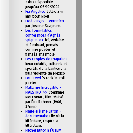
23h17 Disponible
jusqu’au 06/10/2024
Fra Angelico
Lettre à un
ami pour Noël
Fred Vargas – entretien
par Josiane Savigneau
Les formidables
conférences d'Agnès
Spiquel >>
ici, Verlaine
et Rimbaud, pensés
comme poètes et
pensés ensemble
Les Utopies de Iztapalapa
lieux créatifs, culturels et
sportifs de la banlieue la
plus violente de Mexico
Lou Reed
‘s rock ‘n’ roll
poetry
Mallarmé Incroyable –
MAESTRO >>
Stéphane
MALLARMÉ, film réalisé
par Éric Rohmer (1966,
27min)
Marie-Hélène Lafon –
documentaire
Elle vit la
littérature, respire la
littérature.
Michel Butor à l'UTBM