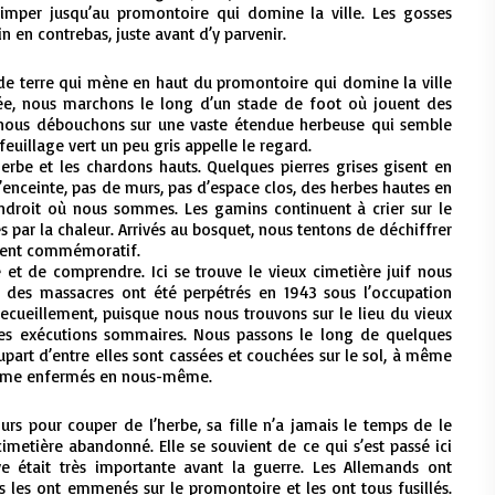
imper jusqu’au promontoire qui domine la ville. Les gosses
in en contrebas, juste avant d’y parvenir.
e terre qui mène en haut du promontoire qui domine la ville
rée, nous marchons le long d’un stade de foot où jouent des
e, nous débouchons sur une vaste étendue herbeuse qui semble
feuillage vert un peu gris appelle le regard.
erbe et les chardons hauts. Quelques pierres grises gisent en
d’enceinte, pas de murs, pas d’espace clos, des herbes hautes en
’endroit où nous sommes. Les gamins continuent à crier sur le
par la chaleur. Arrivés au bosquet, nous tentons de déchiffrer
ument commémoratif.
e et de comprendre. Ici se trouve le vieux cimetière juif nous
et des massacres ont été perpétrés en 1943 sous l’occupation
cueillement, puisque nous nous trouvons sur le lieu du vieux
des exécutions sommaires. Nous passons le long de quelques
plupart d’entre elles sont cassées et couchées sur le sol, à même
comme enfermés en nous-même.
ours pour couper de l’herbe, sa fille n’a jamais le temps de le
imetière abandonné. Elle se souvient de ce qui s’est passé ici
e était très importante avant la guerre. Les Allemands ont
Ils les ont emmenés sur le promontoire et les ont tous fusillés.