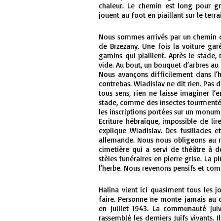
chaleur. Le chemin est long pour gr
jouent au foot en piaillant sur le terra
Nous sommes arrivés par un chemin d
de Brzezany. Une fois la voiture ga
gamins qui piaillent. Après le stad
vide. Au bout, un bouquet d’arbres au 
Nous avançons difficilement dans l’h
contrebas. Wladislav ne dit rien. Pas 
tous sens, rien ne laisse imaginer l
stade, comme des insectes tourmentés 
les inscriptions portées sur un mon
Ecriture hébraïque, impossible de lir
explique Wladislav. Des fusillades 
allemande. Nous nous obligeons au re
cimetière qui a servi de théâtre à 
stèles funéraires en pierre grise. La 
l’herbe. Nous revenons pensifs et 
Halina vient ici quasiment tous les j
faire. Personne ne monte jamais au c
en juillet 1943. La communauté juiv
rassemblé les derniers Juifs vivants. 