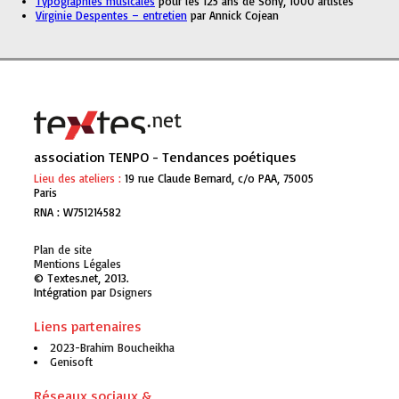
Typographies musicales
pour les 125 ans de Sony, 1000 artistes
Virginie Despentes – entretien
par Annick Cojean
association TENPO - Tendances poétiques
Lieu des ateliers :
19 rue Claude Bernard, c/o PAA, 75005
Paris
RNA : W751214582
Plan de site
Mentions Légales
© Textes.net, 2013.
Intégration par
Genisoft
Liens partenaires
2023-Brahim Boucheikha
Genisoft
Réseaux sociaux &