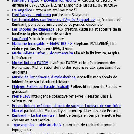
Fontaine Brigitte – Réveiller les vivants
« Aux arts et caetera » :
diffusé le 08/03/2024 à 23h17 Disponible jusqu’au 06/10/2024
Fra Angelico
Lettre à un ami pour Noël
Fred Vargas – entretien
par Josiane Savigneau
Les formidables conférences d'Agnès Spiquel >>
ici, Verlaine et
Rimbaud, pensés comme poètes et pensés ensemble
Les Utopies de Iztapalapa
lieux créatifs, culturels et sportifs de la
banlieue la plus violente de Mexico
Lou Reed
‘s rock ‘n’ roll poetry
Mallarmé Incroyable – MAESTRO >>
Stéphane MALLARMÉ, film
réalisé par Éric Rohmer (1966, 27min)
Marie-Hélène Lafon – documentaire
Elle vit la littérature, respire
la littérature.
Michel Butor à l'UTBM
invité par l’UTBM et le département des
Humanités, Michel Butor donne des réponses aux questions des
étudiants
Musée de l'Imprimerie, à Malesherbes,
accueille mon fonds de
bibliothèque sur l’écriture littéraire
Philippe Sollers au Paradis [extrait]
Sollers lit un peu de Paradis –
géniaaaal
Pierre Levy
Intelligence collective réflexive – Master Class à
Sciences Po
Proust Robert, médecin, choisit de soigner l'oeuvre de son frère
Marcel
par Nathalie Mauriac Dyer, arrière-petite-nièce de Proust
Rimbaud – Le bateau ivre
Il faut de temps en temps remettre les
choses en perspective…
Typographies – aide au choix
5 moteurs de recherche pour la
typographie.