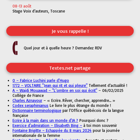
08-13 août
Stage Voix d’auteurs, Toscane
Je vous rappelle !
Quel jour et à quelle heure ? Demandez RDV
Textes.net partage
0 – Fabrice Luchini parle d'Hugo
1772 – VOLTAIRE "Jean qui rit et qui pleure"
Tellement d’actualité !
A – Wajdi Mouawad – "L'ombre en soi qui écrit"
– 06/02/2025
Collège de France
Charles Aznavour
– « Ecrire. Rêver, chercher, apprendre… »
Codex seraphinianus
Le livre le plus étrange du monde !
Dictionnaire terminologique
par l’Office québécois de la langue
française
Ecrire à la main dans un monde d'IA ?
Pourquoi donc ?
Exercice d'admiration – Elisabeth Bing –
à toi mon souvenir
Fontaine Brigitte – Echappée du 8 mars 2024
pour la journée
internationale de la femme