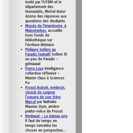
invité par l’UTBM et le
département des
Humanités, Michel Butor
donne des réponses aux
questions des étudiants
Musée de l'Imprimerie, à
Malesherbes,
accueille
mon fonds de
bibliothèque sur
l’écriture littéraire
Philippe Sollers au
Paradis [extrait]
Sollers lit
un peu de Paradis –
géniaaaal
Pierre Levy
Intelligence
collective réflexive –
Master Class à Sciences
Po
Proust Robert, médecin,
choisit de soigner
l'oeuvre de son frère
Marcel
par Nathalie
Mauriac Dyer, arrière-
petite-nièce de Proust
Rimbaud – Le bateau ivre
Il faut de temps en
temps remettre les
choses en perspective…