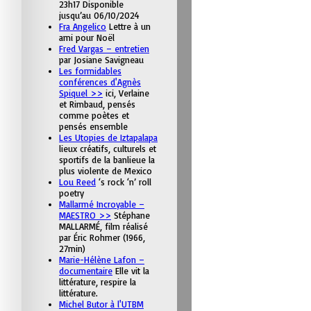
23h17 Disponible
jusqu’au 06/10/2024
Fra Angelico
Lettre à un
ami pour Noël
Fred Vargas – entretien
par Josiane Savigneau
Les formidables
conférences d'Agnès
Spiquel >>
ici, Verlaine
et Rimbaud, pensés
comme poètes et
pensés ensemble
Les Utopies de Iztapalapa
lieux créatifs, culturels et
sportifs de la banlieue la
plus violente de Mexico
Lou Reed
‘s rock ‘n’ roll
poetry
Mallarmé Incroyable –
MAESTRO >>
Stéphane
MALLARMÉ, film réalisé
par Éric Rohmer (1966,
27min)
Marie-Hélène Lafon –
documentaire
Elle vit la
littérature, respire la
littérature.
Michel Butor à l'UTBM