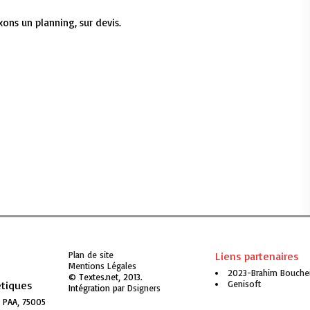
xons un planning, sur devis.
er
Plan de site
Liens partenaires
Mentions Légales
2023-Brahim Bouche
© Textes.net, 2013.
étiques
Genisoft
Intégration par
Genisoft
o PAA, 75005