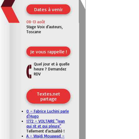
Dates à venir
08-13 août
Stage Voix d’auteurs,
Toscane
Je vous rappelle !
Quel jour et à quelle
heure ? Demandez
RDV
Textes.net
partage
0 – Fabrice Luchini parle
d'Hugo
1772 – VOLTAIRE "Jean
qui rit et qui pleure"
Tellement d’actualité !
A – Wajdi Mouawad –