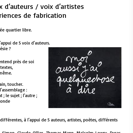
 d’auteurs / voix d’artistes
iences de fabrication
ée quartier libre.
l’appui de 5 voix d’auteurs.
ésie ?
 entend près de soi
textes,
 même.
ain, toucher.
d’assemblage :
; le sujet ; l’autre ;
 monde
différentes, à l’appui de 5 auteurs, artistes, poètes, différents
e Simon, Claude Ollier, Thomas Mann, Malcolm Lowry, Duras,