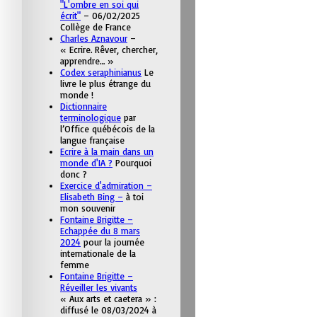
"L'ombre en soi qui
écrit"
– 06/02/2025
Collège de France
Charles Aznavour
–
« Ecrire. Rêver, chercher,
apprendre… »
Codex seraphinianus
Le
livre le plus étrange du
monde !
Dictionnaire
terminologique
par
l’Office québécois de la
langue française
Ecrire à la main dans un
monde d'IA ?
Pourquoi
donc ?
Exercice d'admiration –
Elisabeth Bing –
à toi
mon souvenir
Fontaine Brigitte –
Echappée du 8 mars
2024
pour la journée
internationale de la
femme
Fontaine Brigitte –
Réveiller les vivants
« Aux arts et caetera » :
diffusé le 08/03/2024 à