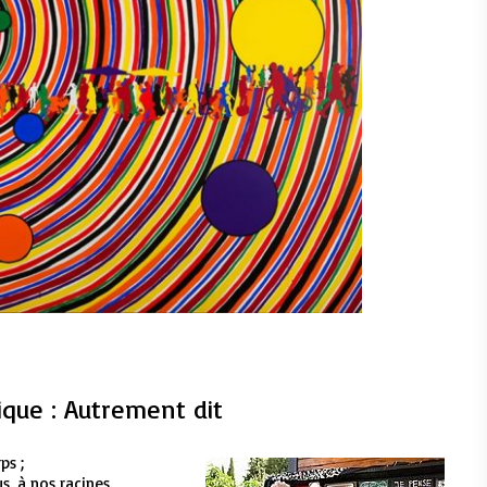
que : Autrement dit
ps ;
s, à nos racines.