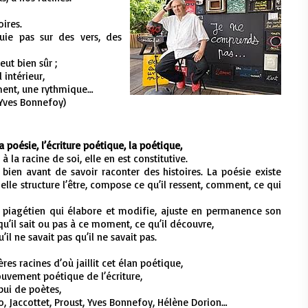
oires.
puie pas sur des vers, des
eut bien sûr ;
 intérieur,
ement, une rythmique…
(Yves Bonnefoy)
a poésie, l’écriture poétique, la poétique,
à la racine de soi, elle en est constitutive.
ien avant de savoir raconter des histoires. La poésie existe
; elle structure l’être, compose ce qu’il ressent, comment, ce qui
nt piagétien qui élabore et modifie, ajuste en permanence son
u’il sait ou pas à ce moment, ce qu’il découvre,
u’il ne savait pas qu’il ne savait pas.
res racines d’où jaillit cet élan poétique,
ouvement poétique de l’écriture,
ppui de poètes,
o, Jaccottet, Proust, Yves Bonnefoy, Hélène Dorion…